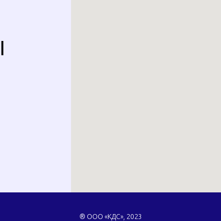
Ы
® ООО «КДС», 2023