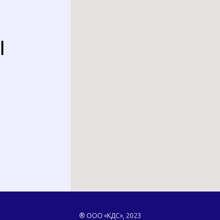
Ы
® ООО «КДС», 2023