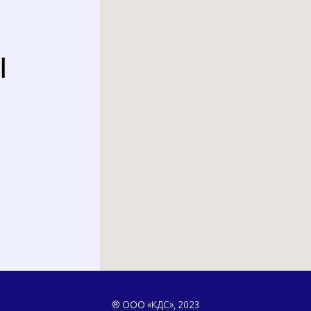
Ы
® ООО «КДС», 2023