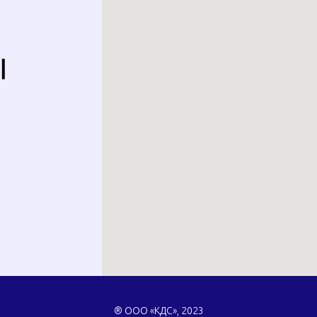
Ы
® ООО «КДС», 2023