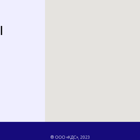
Ы
® ООО «КДС», 2023