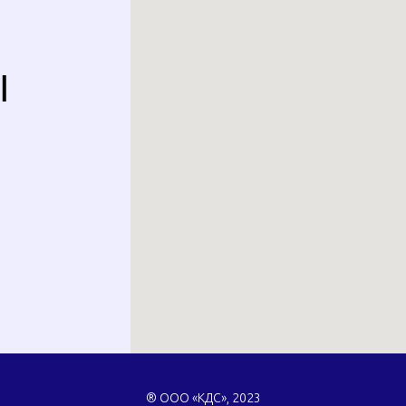
Ы
® ООО «КДС», 2023