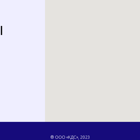
Ы
® ООО «КДС», 2023