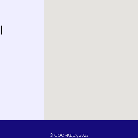
Ы
® ООО «КДС», 2023