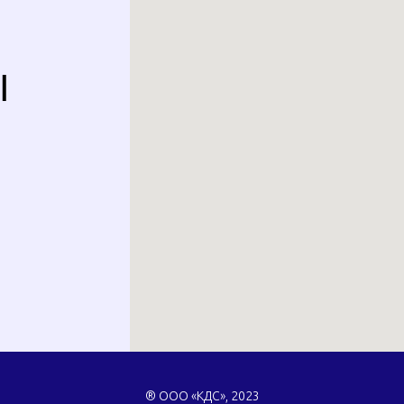
Ы
® ООО «КДС», 2023