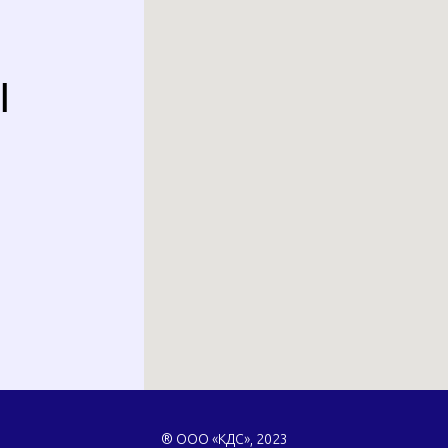
Ы
® ООО «КДС», 2023