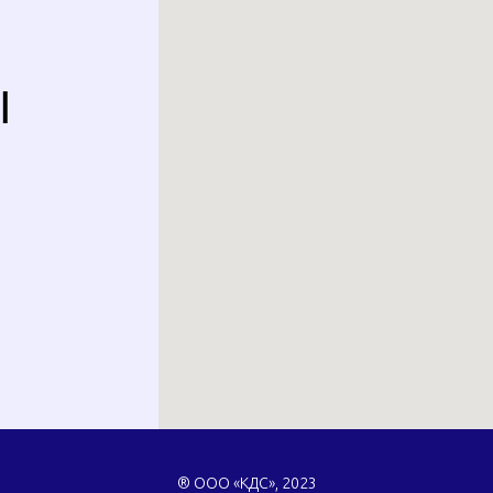
Ы
® ООО «КДС», 2023